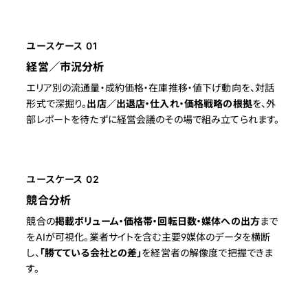
ユースケース 01
経営／市況分析
エリア別の流通量・成約価格・在庫推移・値下げ動向を、対話
形式で深掘り。
出店／出退店・仕入れ・価格戦略の根拠
を、外
部レポートを待たずに経営会議のその場で組み立てられます。
ユースケース 02
競合分析
競合の
掲載ボリューム・価格帯・回転日数・媒体への出方
まで
をAIが可視化。業者サイトを含む主要9媒体のデータを横断
し、
「勝てている会社との差」
を経営者の解像度で把握できま
す。