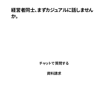
お問い合わせ
経営者同士、まずカジュアルに話しません
か。
同業他社の活用事例、データ見積りの考え方、対応
AI（Claude／ChatGPT）の選び方など、経営の視点でお答
えします。
24時間チャット対応 ／ 営業担当 平日 9:00〜18:00
チャットで質問する
資料請求