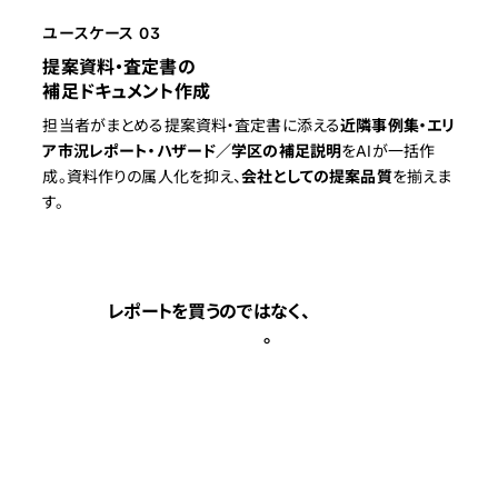
ユースケース 03
提案資料・査定書の
補足ドキュメント作成
担当者がまとめる提案資料・査定書に添える
近隣事例集・エリ
ア市況レポート・ハザード／学区の補足説明
をAIが一括作
成。資料作りの属人化を抑え、
会社としての提案品質
を揃えま
す。
レポートを買うのではなく、
業界の物件データ
経営価値
を、AIごと手に入れる
。
ピンリッチが整備する主要9媒体の物件データに、使い慣れた
AIから直接アクセス。
語りかけるだけで答えが返り
、意思決定
のサイクルを人ではなくAIの速度に乗せます。