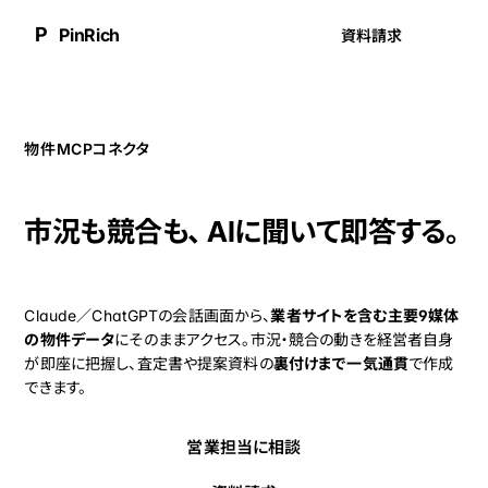
P
PinRich
資料請求
物件MCPコネクタ
市況も競合も、 AIに聞いて即答する。
Claude／ChatGPTの会話画面から、
業者サイトを含む主要9媒体
の物件データ
にそのままアクセス。市況・競合の動きを経営者自身
が即座に把握し、査定書や提案資料の
裏付けまで一気通貫
で作成
できます。
営業担当に相談