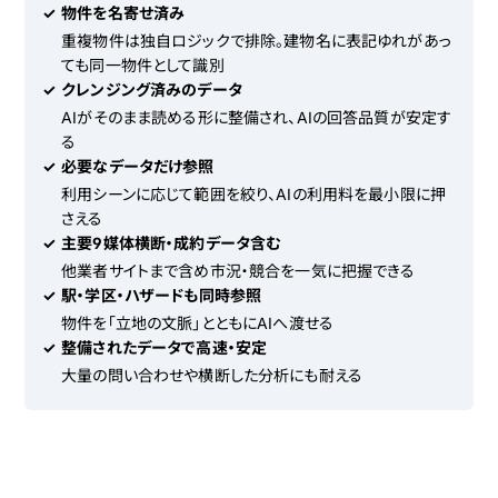
✓
物件を名寄せ済み
重複物件は独自ロジックで排除。建物名に表記ゆれがあっ
ても同一物件として識別
✓
クレンジング済みのデータ
AIがそのまま読める形に整備され、AIの回答品質が安定す
る
✓
必要なデータだけ参照
利用シーンに応じて範囲を絞り、AIの利用料を最小限に押
さえる
✓
主要9媒体横断・成約データ含む
他業者サイトまで含め市況・競合を一気に把握できる
✓
駅・学区・ハザードも同時参照
物件を「立地の文脈」とともにAIへ渡せる
✓
整備されたデータで高速・安定
大量の問い合わせや横断した分析にも耐える