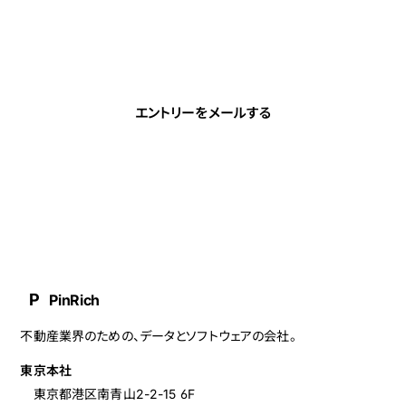
履歴書・職務経歴書を下記アドレスまで。カジュアル面談も
歓迎。
宛先
masa@cs.pinrich.com
エントリーをメールする
P
PinRich
不動産業界のための、データとソフトウェアの会社。
東京本社
東京都港区南青山2-2-15 6F